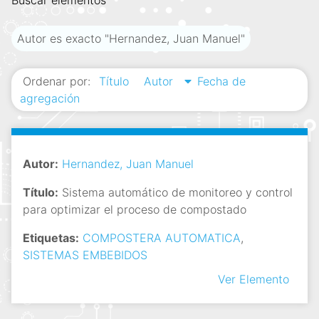
Buscar elementos
i
n
Autor es exacto "Hernandez, Juan Manuel"
c
i
Ordenar por:
Título
Autor
Fecha de
p
agregación
a
l
Autor:
Hernandez, Juan Manuel
Título:
Sistema automático de monitoreo y control
para optimizar el proceso de compostado
Etiquetas:
COMPOSTERA AUTOMATICA
,
SISTEMAS EMBEBIDOS
Ver Elemento