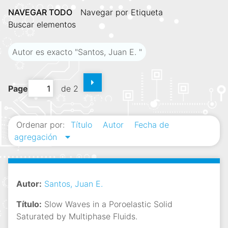
i
NAVEGAR TODO
Navegar por Etiqueta
n
Buscar elementos
c
i
Autor es exacto "Santos, Juan E. "
p
a
l
Page
de 2
Ordenar por:
Título
Autor
Fecha de
agregación
Autor:
Santos, Juan E.
Título:
Slow Waves in a Poroelastic Solid
Saturated by Multiphase Fluids.