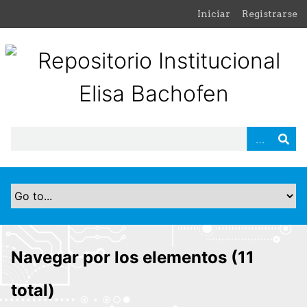
S
Iniciar
Registrarse
a
l
t
a
r
a
l
c
o
n
t
e
n
i
d
Navegar por los elementos (11
o
p
total)
r