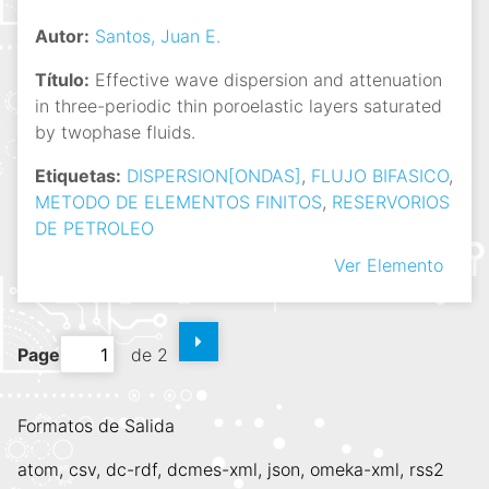
Autor:
Santos, Juan E.
Título:
Effective wave dispersion and attenuation
in three-periodic thin poroelastic layers saturated
by twophase fluids.
Etiquetas:
DISPERSION[ONDAS]
,
FLUJO BIFASICO
,
METODO DE ELEMENTOS FINITOS
,
RESERVORIOS
DE PETROLEO
Ver Elemento
Page
de 2
Formatos de Salida
atom
,
csv
,
dc-rdf
,
dcmes-xml
,
json
,
omeka-xml
,
rss2