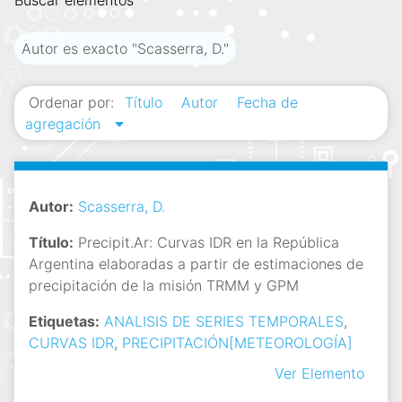
Buscar elementos
i
n
Autor es exacto "Scasserra, D."
c
i
Ordenar por:
Título
Autor
Fecha de
p
agregación
a
l
Autor:
Scasserra, D.
Título:
Precipit.Ar: Curvas IDR en la República
Argentina elaboradas a partir de estimaciones de
precipitación de la misión TRMM y GPM
Etiquetas:
ANALISIS DE SERIES TEMPORALES
,
CURVAS IDR
,
PRECIPITACIÓN[METEOROLOGÍA]
Ver Elemento