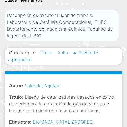
Buscar elementos
i
n
Descripción es exacto "Lugar de trabajo:
c
Laboratorio de Catálisis Computacional, ITHES,
i
Departamento de Ingeniería Química, Facultad de
p
Ingeniería. UBA"
a
l
Ordenar por:
Título
Autor
Fecha de
agregación
Autor:
Salcedo, Agustín
Título:
Diseño de catalizadores basados en óxido
de cerio para la obtención de gas de síntesis e
hidrógeno a partir de recursos biomásicos
Etiquetas:
BIOMASA
,
CATALIZADORES
,