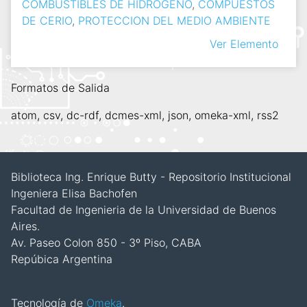
COMBUSTIBLES DE HIDROGENO
,
COMPUESTOS
DE CERIO
,
PROTECCION DEL MEDIO AMBIENTE
Ver Elemento
Formatos de Salida
atom
,
csv
,
dc-rdf
,
dcmes-xml
,
json
,
omeka-xml
,
rss2
Biblioteca Ing. Enrique Butty - Repositorio Institucional
Ingeniera Elisa Bachofen
Facultad de Ingenieria de la Universidad de Buenos
Aires.
Av. Paseo Colon 850 - 3º Piso, CABA
Repúbica Argentina
Tecnología de
Omeka
.