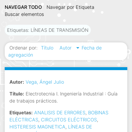
i
NAVEGAR TODO
Navegar por Etiqueta
n
Buscar elementos
c
i
Etiquetas: LÍNEAS DE TRANSMISIÓN
p
a
Ordenar por:
Título
Autor
Fecha de
l
agregación
Autor:
Vega, Ángel Julio
Título:
Electrotecnia I. Ingeniería Industrial : Guía
de trabajos prácticos.
Etiquetas:
ANALISIS DE ERRORES
,
BOBINAS
ELÉCTRICAS
,
CIRCUITOS ELÉCTRICOS
,
HISTERESIS MAGNETICA
,
LÍNEAS DE