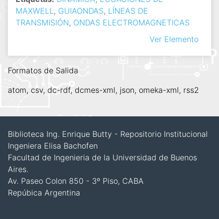
MAXWELL
,
GUIAONDAS
,
LÍNEAS DE
TRANSMISIÓN
,
ONDAS ELECTROMAGNETICAS
Ver Elemento
Formatos de Salida
atom
,
csv
,
dc-rdf
,
dcmes-xml
,
json
,
omeka-xml
,
rss2
Biblioteca Ing. Enrique Butty - Repositorio Institucional
Ingeniera Elisa Bachofen
Facultad de Ingenieria de la Universidad de Buenos
Aires.
Av. Paseo Colon 850 - 3º Piso, CABA
Repúbica Argentina