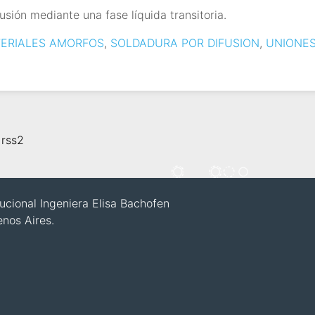
sión mediante una fase líquida transitoria.
ERIALES AMORFOS
,
SOLDADURA POR DIFUSION
,
UNIONE
,
rss2
itucional Ingeniera Elisa Bachofen
enos Aires.