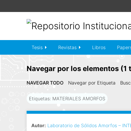
S
a
l
t
a
r
a
Tesis
Revistas
Libros
Paper
l
c
o
Navegar por los elementos (1 t
n
t
NAVEGAR TODO
Navegar por Etiqueta
Busc
e
n
Etiquetas: MATERIALES AMORFOS
i
d
o
p
Autor:
Laboratorio de Sólidos Amorfos – IN
r