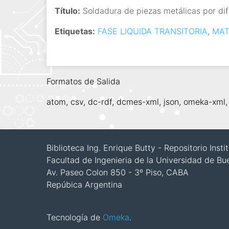
i
Título:
Soldadura de piezas metálicas por difu
n
Etiquetas:
FASE LIQUIDA TRANSITORIA
,
MAT
c
i
p
a
Formatos de Salida
l
atom
,
csv
,
dc-rdf
,
dcmes-xml
,
json
,
omeka-xml
Biblioteca Ing. Enrique Butty - Repositorio Inst
Facultad de Ingenieria de la Universidad de Bu
Av. Paseo Colon 850 - 3º Piso, CABA
Repúbica Argentina
Tecnología de
Omeka
.