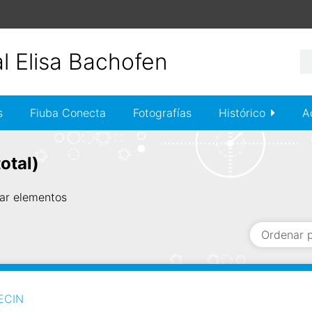
s
Fiuba Conecta
Fotografías
Histórico
A
otal)
ar elementos
Ordenar p
TECIN