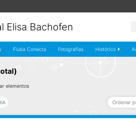
s
Fiuba Conecta
Fotografías
Histórico
A
otal)
ar elementos
RIA
Ordenar p