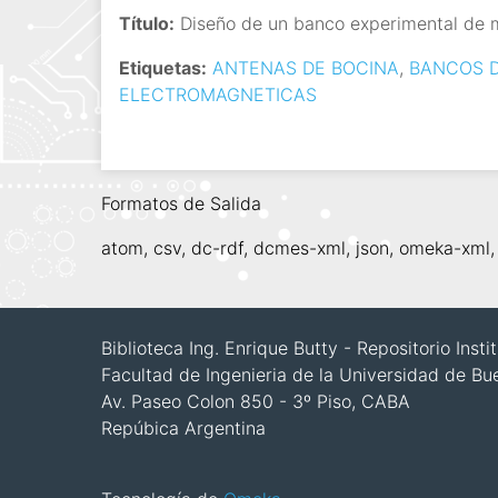
i
Título:
Diseño de un banco experimental de 
n
Etiquetas:
ANTENAS DE BOCINA
,
BANCOS 
c
ELECTROMAGNETICAS
i
p
a
l
Formatos de Salida
atom
,
csv
,
dc-rdf
,
dcmes-xml
,
json
,
omeka-xml
Biblioteca Ing. Enrique Butty - Repositorio Inst
Facultad de Ingenieria de la Universidad de Bu
Av. Paseo Colon 850 - 3º Piso, CABA
Repúbica Argentina