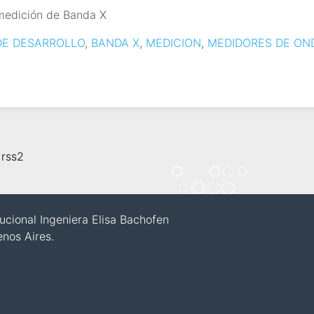
medición de Banda X
DE DESARROLLO
,
BANDA X
,
MEDICION
,
MEDIDORES DE ON
,
rss2
itucional Ingeniera Elisa Bachofen
enos Aires.