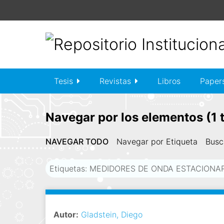
S
a
l
t
a
r
a
Tesis
Revistas
Libros
Paper
l
c
o
Navegar por los elementos (1 t
n
t
NAVEGAR TODO
Navegar por Etiqueta
Busc
e
n
Etiquetas: MEDIDORES DE ONDA ESTACIONA
i
d
o
p
Autor:
Gladstein, Diego
r