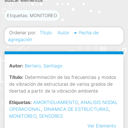
Buscar elementos
i
n
Etiquetas: MONITOREO
c
i
Ordenar por:
Título
Autor
Fecha de
p
agregación
a
l
Autor:
Bertero, Santiago
Título:
Determinación de las frecuencias y modos
de vibración de estructuras de varios grados de
libertad a partir de la vibración ambiente
Etiquetas:
AMORTIGUAMIENTO
,
ANALISIS NODAL
OPERACIONAL
,
DINAMICA DE ESTRUCTURAS
,
MONITOREO
,
SENSORES
Ver Elemento