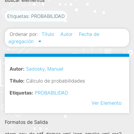
Buscar elementos
i
n
Etiquetas: PROBABILIDAD
c
i
Ordenar por:
Título
Autor
Fecha de
p
agregación
a
l
Autor:
Sadosky, Manuel
Título:
Cálculo de probabilidades
Etiquetas:
PROBABILIDAD
Ver Elemento
Formatos de Salida