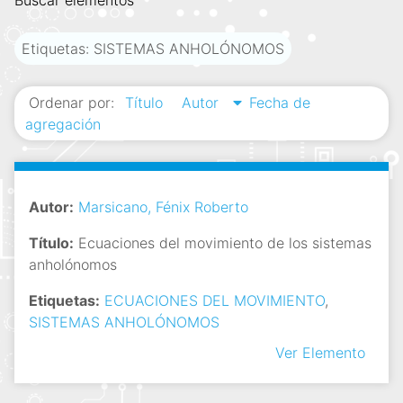
Buscar elementos
i
n
Etiquetas: SISTEMAS ANHOLÓNOMOS
c
i
Ordenar por:
Título
Autor
Fecha de
p
agregación
a
l
Autor:
Marsicano, Fénix Roberto
Título:
Ecuaciones del movimiento de los sistemas
anholónomos
Etiquetas:
ECUACIONES DEL MOVIMIENTO
,
SISTEMAS ANHOLÓNOMOS
Ver Elemento