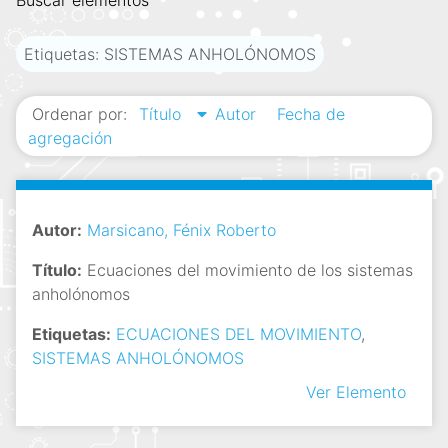
Buscar elementos
i
n
Etiquetas: SISTEMAS ANHOLÓNOMOS
c
i
Ordenar por:
Título
Autor
Fecha de
p
agregación
a
l
Autor:
Marsicano, Fénix Roberto
Título:
Ecuaciones del movimiento de los sistemas
anholónomos
Etiquetas:
ECUACIONES DEL MOVIMIENTO
,
SISTEMAS ANHOLÓNOMOS
Ver Elemento