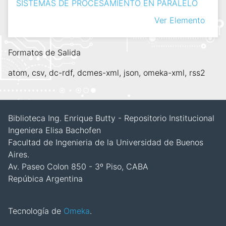
SISTEMAS DE PROCESAMIENTO EN PARALELO
Ver Elemento
Formatos de Salida
atom
,
csv
,
dc-rdf
,
dcmes-xml
,
json
,
omeka-xml
,
rss2
Biblioteca Ing. Enrique Butty - Repositorio Institucional
Ingeniera Elisa Bachofen
Facultad de Ingenieria de la Universidad de Buenos
Aires.
Av. Paseo Colon 850 - 3º Piso, CABA
Repúbica Argentina
Tecnología de
Omeka
.