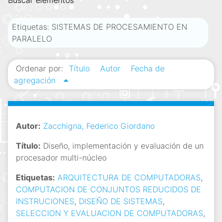
Buscar elementos
i
n
Etiquetas: SISTEMAS DE PROCESAMIENTO EN
c
PARALELO
i
p
Ordenar por:
Título
Autor
Fecha de
a
agregación
l
Autor:
Zacchigna, Federico Giordano
Título:
Diseño, implementación y evaluación de un
procesador multi-núcleo
Etiquetas:
ARQUITECTURA DE COMPUTADORAS
,
COMPUTACION DE CONJUNTOS REDUCIDOS DE
INSTRUCIONES
,
DISEÑO DE SISTEMAS
,
SELECCION Y EVALUACION DE COMPUTADORAS
,