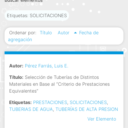
Buscar elementos
i
n
Etiquetas: SOLICITACIONES
c
i
Ordenar por:
Título
Autor
Fecha de
p
agregación
a
l
Autor:
Pérez Farrás, Luis E.
Título:
Selección de Tuberías de Distintos
Materiales en Base al “Criterio de Prestaciones
Equivalentes”
Etiquetas:
PRESTACIONES
,
SOLICITACIONES
,
TUBERIAS DE AGUA
,
TUBERÍAS DE ALTA PRESION
Ver Elemento