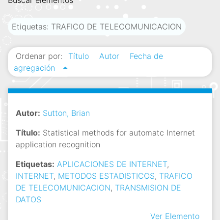
Buscar elementos
i
n
Etiquetas: TRAFICO DE TELECOMUNICACION
c
i
Ordenar por:
Título
Autor
Fecha de
p
agregación
a
l
Autor:
Sutton, Brian
Título:
Statistical methods for automatc Internet
application recognition
Etiquetas:
APLICACIONES DE INTERNET
,
INTERNET
,
METODOS ESTADISTICOS
,
TRAFICO
DE TELECOMUNICACION
,
TRANSMISION DE
DATOS
Ver Elemento