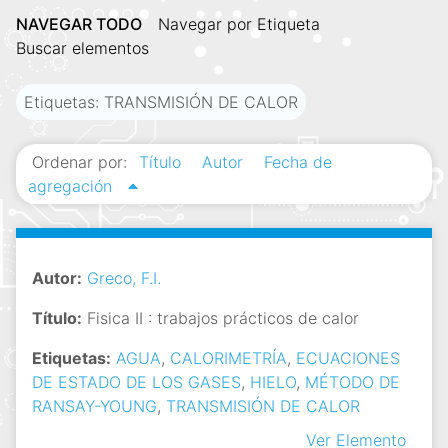
i
NAVEGAR TODO
Navegar por Etiqueta
n
Buscar elementos
c
i
Etiquetas: TRANSMISIÓN DE CALOR
p
a
Ordenar por:
Título
Autor
Fecha de
l
agregación
Autor:
Greco, F.I.
Título:
Fisica II : trabajos prácticos de calor
Etiquetas:
AGUA
,
CALORIMETRÍA
,
ECUACIONES
DE ESTADO DE LOS GASES
,
HIELO
,
MÉTODO DE
RANSAY-YOUNG
,
TRANSMISIÓN DE CALOR
Ver Elemento