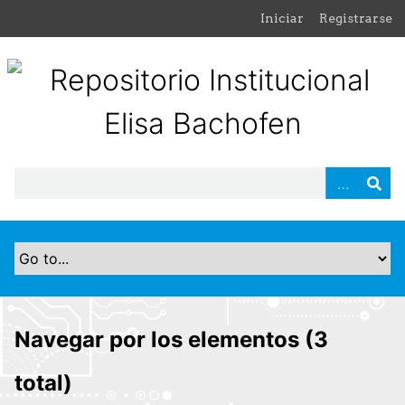
S
Iniciar
Registrarse
a
l
t
a
r
a
l
c
o
n
t
e
n
i
d
Navegar por los elementos (3
o
p
total)
r