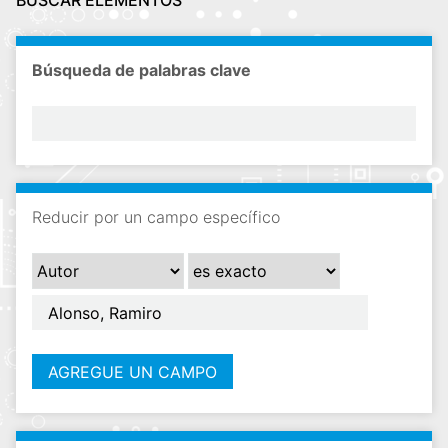
BUSCAR ELEMENTOS
i
n
c
Búsqueda de palabras clave
i
p
a
l
Reducir por un campo específico
AGREGUE UN CAMPO