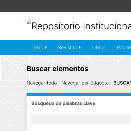
S
a
l
t
a
r
a
Tesis
Revistas
Libros
Paper
l
c
o
Buscar elementos
n
t
Navegar todo
Navegar por Etiqueta
BUSCA
e
n
i
Búsqueda de palabras clave
d
o
p
r