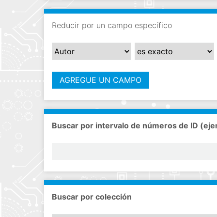
i
n
Reducir por un campo específico
c
i
p
a
l
AGREGUE UN CAMPO
Buscar por intervalo de números de ID (eje
Buscar por colección