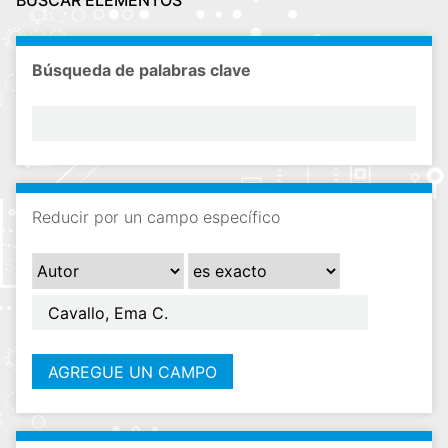
BUSCAR ELEMENTOS
i
n
c
Búsqueda de palabras clave
i
p
a
l
Reducir por un campo específico
AGREGUE UN CAMPO