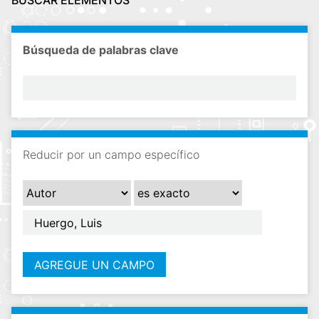
BUSCAR ELEMENTOS
i
n
c
Búsqueda de palabras clave
i
p
a
l
Reducir por un campo específico
AGREGUE UN CAMPO