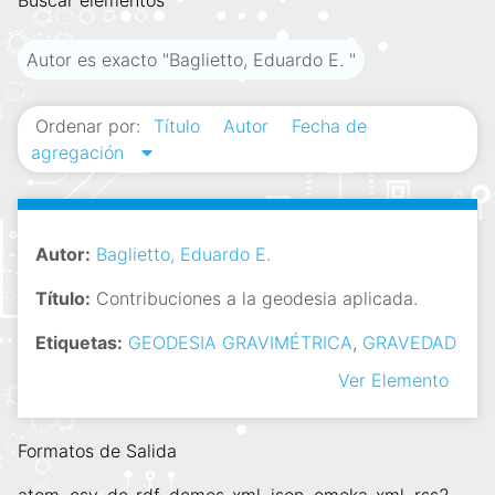
Buscar elementos
i
n
Autor es exacto "Baglietto, Eduardo E. "
c
i
Ordenar por:
Título
Autor
Fecha de
p
agregación
a
l
Autor:
Baglietto, Eduardo E.
Título:
Contribuciones a la geodesia aplicada.
Etiquetas:
GEODESIA GRAVIMÉTRICA
,
GRAVEDAD
Ver Elemento
Formatos de Salida