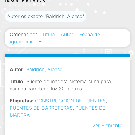
Buscar elementos
i
n
Autor es exacto "Baldrich, Alonso"
c
i
Ordenar por:
Título
Autor
Fecha de
p
agregación
a
l
Autor:
Baldrich, Alonso
Título:
Puente de madera sistema cuña para
camino carretero, luz 30 metros.
Etiquetas:
CONSTRUCCION DE PUENTES
,
PUENTES DE CARRETERAS
,
PUENTES DE
MADERA
Ver Elemento