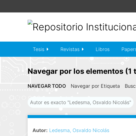
S
a
l
t
a
r
a
Tesis
Revistas
Libros
Paper
l
c
o
Navegar por los elementos (1 t
n
t
NAVEGAR TODO
Navegar por Etiqueta
Busc
e
n
Autor es exacto "Ledesma, Osvaldo Nicolás"
i
d
o
p
Autor:
Ledesma, Osvaldo Nicolás
r