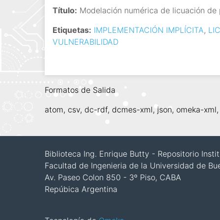
i
Título:
Modelación numérica de licuación de 
n
Etiquetas:
IMPLEMENTACIÓN IMPLÍCITA
,
LI
c
VULNERABILIDAD
i
p
a
l
Formatos de Salida
atom
,
csv
,
dc-rdf
,
dcmes-xml
,
json
,
omeka-xml
Biblioteca Ing. Enrique Butty - Repositorio Inst
Facultad de Ingenieria de la Universidad de Bu
Av. Paseo Colon 850 - 3º Piso, CABA
Repúbica Argentina