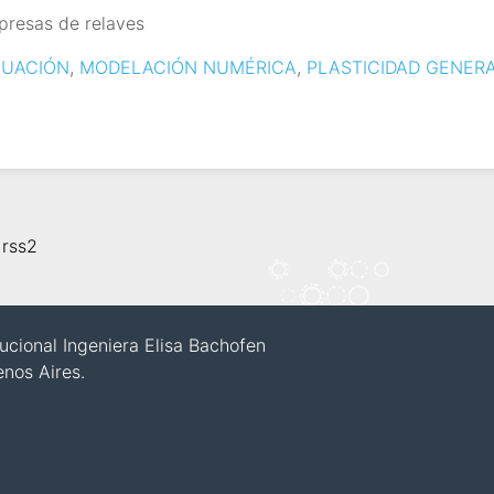
presas de relaves
CUACIÓN
,
MODELACIÓN NUMÉRICA
,
PLASTICIDAD GENER
,
rss2
itucional Ingeniera Elisa Bachofen
enos Aires.