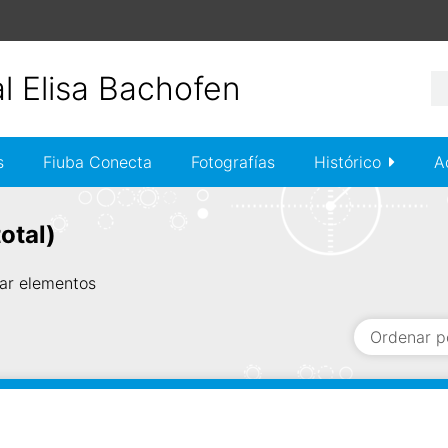
s
Fiuba Conecta
Fotografías
Histórico
A
otal)
ar elementos
Ordenar p