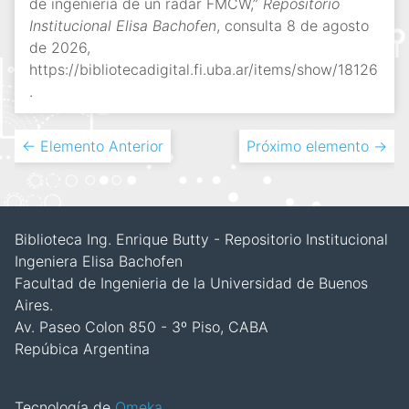
de ingeniería de un radar FMCW,”
Repositorio
Institucional Elisa Bachofen
, consulta 8 de agosto
de 2026,
https://bibliotecadigital.fi.uba.ar/items/show/18126
.
← Elemento Anterior
Próximo elemento →
Biblioteca Ing. Enrique Butty - Repositorio Institucional
Ingeniera Elisa Bachofen
Facultad de Ingenieria de la Universidad de Buenos
Aires.
Av. Paseo Colon 850 - 3º Piso, CABA
Repúbica Argentina
Tecnología de
Omeka
.