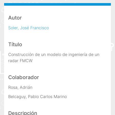
i
n
c
Autor
i
Soler, José Francisco
p
a
l
Título
Construcción de un modelo de ingeniería de un
radar FMCW
Colaborador
Rosa, Adrián
Belcaguy, Pablo Carlos Marino
Descripción