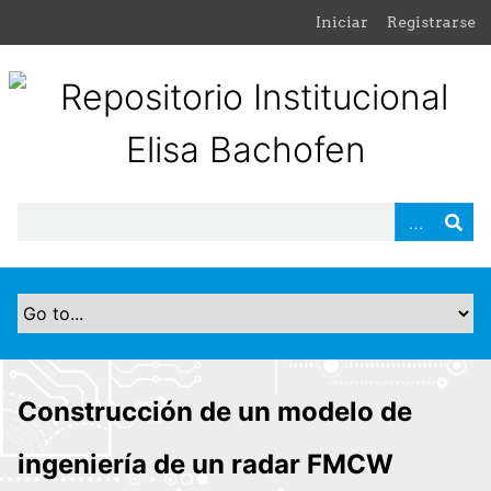
S
Iniciar
Registrarse
a
l
t
a
r
a
l
c
o
n
t
e
n
i
d
Construcción de un modelo de
o
p
ingeniería de un radar FMCW
r