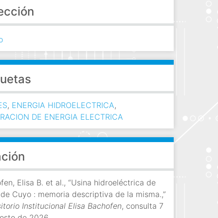
ección
o
quetas
ES
,
ENERGIA HIDROELECTRICA
,
RACION DE ENERGIA ELECTRICA
ación
en, Elisa B. et al., “Usina hidroeléctrica de
 de Cuyo : memoria descriptiva de la misma.,”
torio Institucional Elisa Bachofen
, consulta 7
osto de 2026,