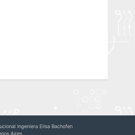
itucional Ingeniera Elisa Bachofen
enos Aires.