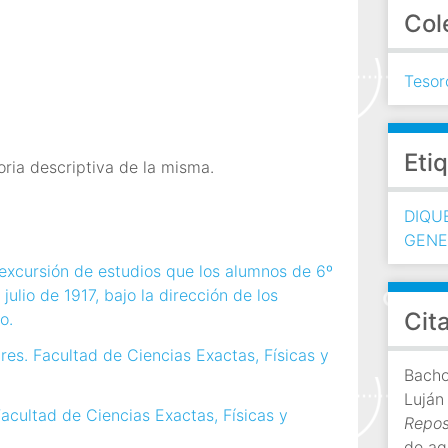
Col
Tesor
Eti
ria descriptiva de la misma.
DIQU
GENE
 excursión de estudios que los alumnos de 6º
 julio de 1917, bajo la dirección de los
Cit
o.
ires. Facultad de Ciencias Exactas, Físicas y
Bachof
Luján
 Facultad de Ciencias Exactas, Físicas y
Reposi
de ag