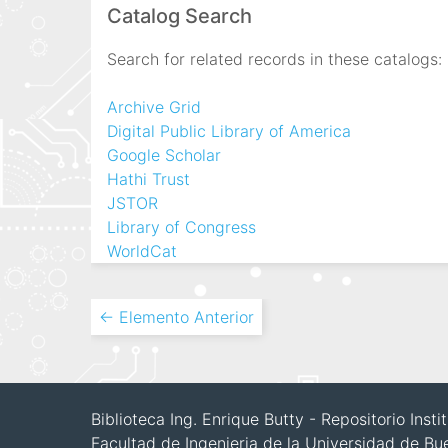
Catalog Search
Search for related records in these catalogs:
Archive Grid
Digital Public Library of America
Google Scholar
Hathi Trust
JSTOR
Library of Congress
WorldCat
← Elemento Anterior
Biblioteca Ing. Enrique Butty - Repositorio Inst
Facultad de Ingenieria de la Universidad de Bu