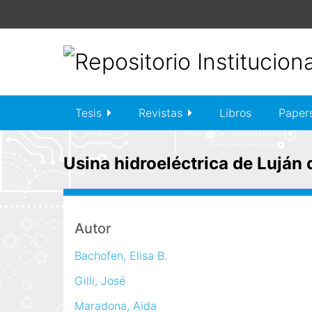
S
a
l
t
a
r
a
Tesis
Revistas
Libros
Paper
l
c
o
Usina hidroeléctrica de Luján
n
t
e
n
Autor
i
Bachofen, Elisa B.
d
o
Gilli, José
p
Maradona, Aida
r