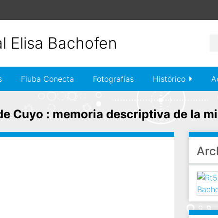
s
Fiuba Conecta
Fotografías
Histórico
A
 de Cuyo : memoria descriptiva de la m
Arc