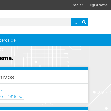
Iniciar
Registrarse
cerca de
isma.
hivos