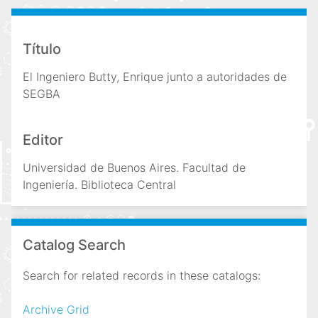
i
n
c
Título
i
El Ingeniero Butty, Enrique junto a autoridades de
p
SEGBA
a
l
Editor
Universidad de Buenos Aires. Facultad de
Ingeniería. Biblioteca Central
Catalog Search
Search for related records in these catalogs:
Archive Grid