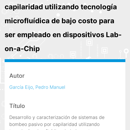
i
capilaridad utilizando tecnología
n
c
microfluídica de bajo costo para
i
p
ser empleado en dispositivos Lab-
a
l
on-a-Chip
Autor
García Eijo, Pedro Manuel
Título
Desarrollo y caracterización de sistemas de
bombeo pasivo por capilaridad utilizando