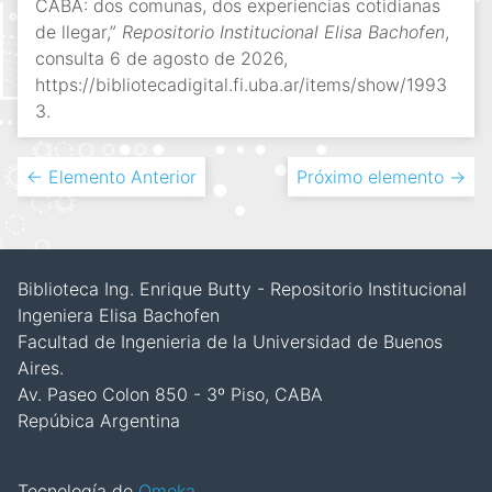
CABA: dos comunas, dos experiencias cotidianas
de llegar,”
Repositorio Institucional Elisa Bachofen
,
consulta 6 de agosto de 2026,
https://bibliotecadigital.fi.uba.ar/items/show/1993
3
.
← Elemento Anterior
Próximo elemento →
Biblioteca Ing. Enrique Butty - Repositorio Institucional
Ingeniera Elisa Bachofen
Facultad de Ingenieria de la Universidad de Buenos
Aires.
Av. Paseo Colon 850 - 3º Piso, CABA
Repúbica Argentina
Tecnología de
Omeka
.