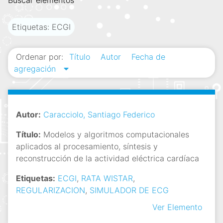
Buscar elementos
i
n
Etiquetas: ECGI
c
i
Ordenar por:
Título
Autor
Fecha de
p
agregación
a
l
Autor:
Caracciolo, Santiago Federico
Título:
Modelos y algoritmos computacionales
aplicados al procesamiento, síntesis y
reconstrucción de la actividad eléctrica cardíaca
Etiquetas:
ECGI
,
RATA WISTAR
,
REGULARIZACION
,
SIMULADOR DE ECG
Ver Elemento