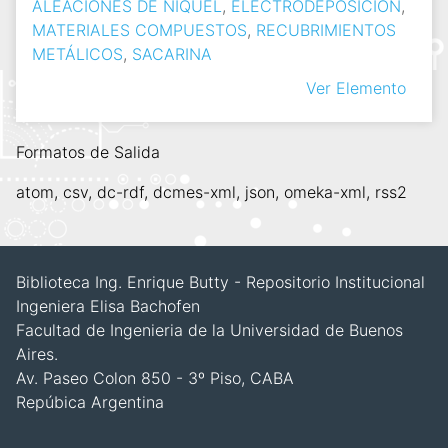
ALEACIONES DE NÍQUEL
,
ELECTRODEPOSICIÓN
,
MATERIALES COMPUESTOS
,
RECUBRIMIENTOS
METÁLICOS
,
SACARINA
Ver Elemento
Formatos de Salida
atom
,
csv
,
dc-rdf
,
dcmes-xml
,
json
,
omeka-xml
,
rss2
Biblioteca Ing. Enrique Butty - Repositorio Institucional
Ingeniera Elisa Bachofen
Facultad de Ingenieria de la Universidad de Buenos
Aires.
Av. Paseo Colon 850 - 3º Piso, CABA
Repúbica Argentina