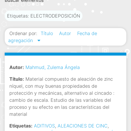
Buscar elementos
i
n
Etiquetas: ELECTRODEPOSICIÓN
c
i
Ordenar por:
Título
Autor
Fecha de
p
agregación
a
l
Autor:
Mahmud, Zulema Ángela
Título:
Material compuesto de aleación de zinc
níquel, con muy buenas propiedades de
protección y mecánicas, alternativo al cincado :
cambio de escala. Estudio de las variables del
proceso y su efecto en las características del
material
Etiquetas:
ADITIVOS
,
ALEACIONES DE CINC
,