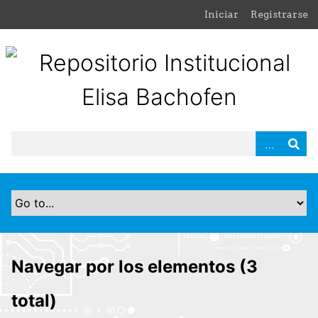
S
Iniciar
Registrarse
a
l
t
a
r
a
l
c
o
n
t
e
n
i
d
Navegar por los elementos (3
o
p
total)
r