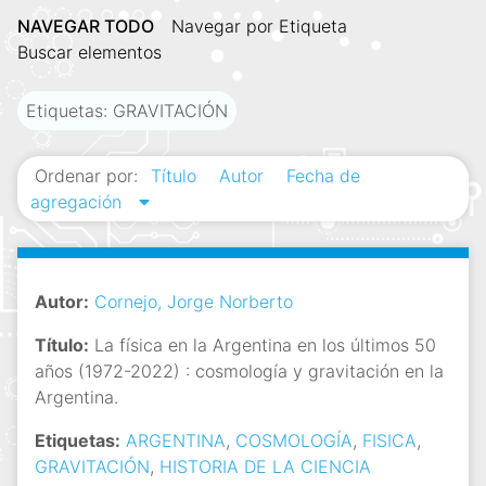
i
NAVEGAR TODO
Navegar por Etiqueta
n
Buscar elementos
c
i
Etiquetas: GRAVITACIÓN
p
a
Ordenar por:
Título
Autor
Fecha de
l
agregación
Autor:
Cornejo, Jorge Norberto
Título:
La física en la Argentina en los últimos 50
años (1972-2022) : cosmología y gravitación en la
Argentina.
Etiquetas:
ARGENTINA
,
COSMOLOGÍA
,
FISICA
,
GRAVITACIÓN
,
HISTORIA DE LA CIENCIA