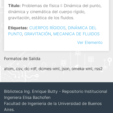
Título:
Problemas de física I: Dinámica del punto,
dinámica y cinemática del cuerpo rígido,
gravitación, estática de los fluidos.
Etiquetas:
CUERPOS RÍGIDOS
,
DINÁMICA DEL
PUNTO
,
GRAVITACIÓN
,
MECANICA DE FLUIDOS
Ver Elemento
Formatos de Salida
atom
,
csv
,
dc-rdf
,
dcmes-xml
,
json
,
omeka-xml
,
rss2
Biblioteca Ing. Enrique Butty - Repositorio Institucional
Ingeniera Elisa Bachofen
Facultad de Ingenieria de la Universidad de Buenos
Aires.