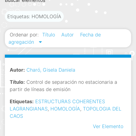
Buscar elementos
i
n
Etiquetas: HOMOLOGÍA
c
i
Ordenar por:
Título
Autor
Fecha de
p
agregación
a
l
Autor:
Charó, Gisela Daniela
Título:
Control de separación no estacionaria a
partir de líneas de emisión
Etiquetas:
ESTRUCTURAS COHERENTES
LAGRANGIANAS
,
HOMOLOGÍA
,
TOPOLOGIA DEL
CAOS
Ver Elemento