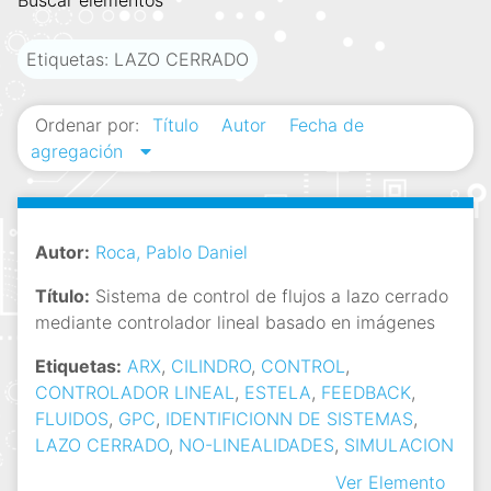
Buscar elementos
i
n
Etiquetas: LAZO CERRADO
c
i
Ordenar por:
Título
Autor
Fecha de
p
agregación
a
l
Autor:
Roca, Pablo Daniel
Título:
Sistema de control de flujos a lazo cerrado
mediante controlador lineal basado en imágenes
Etiquetas:
ARX
,
CILINDRO
,
CONTROL
,
CONTROLADOR LINEAL
,
ESTELA
,
FEEDBACK
,
FLUIDOS
,
GPC
,
IDENTIFICIONN DE SISTEMAS
,
LAZO CERRADO
,
NO-LINEALIDADES
,
SIMULACION
Ver Elemento