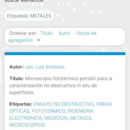
Buscar elementos
i
n
Etiquetas: METALES
c
i
Ordenar por:
Título
Autor
Fecha de
p
agregación
a
l
Autor:
Jan, Luis Emiliano
Título:
Microscopio fototérmico portátil para la
caracterización no destructiva in situ de
superficies
Etiquetas:
ENSAYO NO DESTRUCTIVO
,
FIBRAS
OPTICAS
,
FOTOTERMICO
,
INGENIERIA
ELECTRONICA
,
MEDICION
,
METALES
,
MICROSCOPIOS