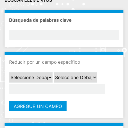
BUSCAR ELEMENTOS
i
n
c
Búsqueda de palabras clave
i
p
a
l
Reducir por un campo específico
AGREGUE UN CAMPO