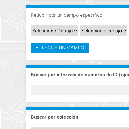
i
n
Reducir por un campo específico
c
i
p
a
l
AGREGUE UN CAMPO
Buscar por intervalo de números de ID (eje
Buscar por colección