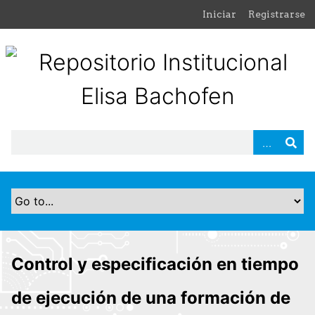
S
Iniciar
Registrarse
a
l
t
a
r
a
l
c
o
n
t
e
n
i
d
Control y especificación en tiempo
o
p
de ejecución de una formación de
r