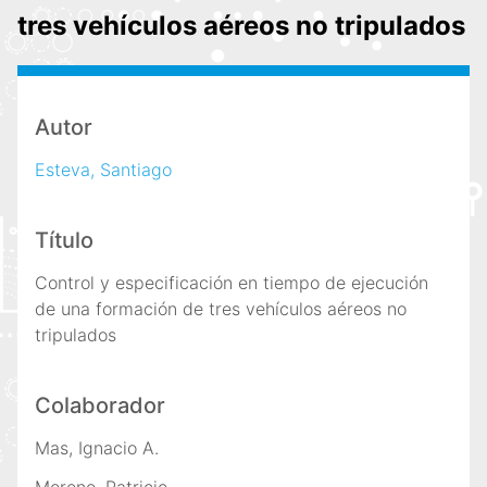
i
tres vehículos aéreos no tripulados
n
c
i
p
Autor
a
Esteva, Santiago
l
Título
Control y especificación en tiempo de ejecución
de una formación de tres vehículos aéreos no
tripulados
Colaborador
Mas, Ignacio A.