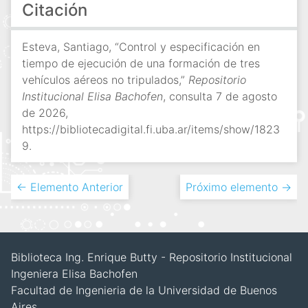
Citación
Esteva, Santiago, “Control y especificación en
tiempo de ejecución de una formación de tres
vehículos aéreos no tripulados,”
Repositorio
Institucional Elisa Bachofen
, consulta 7 de agosto
de 2026,
https://bibliotecadigital.fi.uba.ar/items/show/1823
9
.
← Elemento Anterior
Próximo elemento →
Biblioteca Ing. Enrique Butty - Repositorio Institucional
Ingeniera Elisa Bachofen
Facultad de Ingenieria de la Universidad de Buenos
Aires.