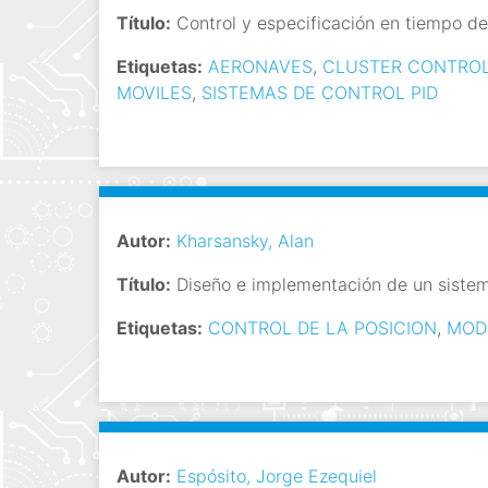
i
Título:
Control y especificación en tiempo de
n
Etiquetas:
AERONAVES
,
CLUSTER CONTRO
c
MOVILES
,
SISTEMAS DE CONTROL PID
i
p
a
l
Autor:
Kharsansky, Alan
Título:
Diseño e implementación de un sistem
Etiquetas:
CONTROL DE LA POSICION
,
MOD
Autor:
Espósito, Jorge Ezequiel