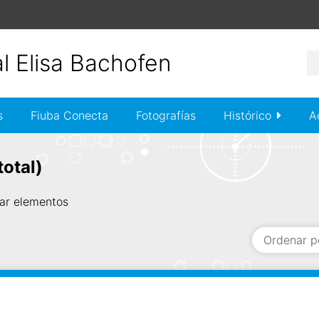
s
Fiuba Conecta
Fotografías
Histórico
A
total)
ar elementos
Ordenar p