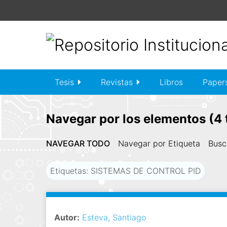
S
a
l
t
a
r
a
Tesis
Revistas
Libros
Paper
l
c
o
Navegar por los elementos (4 
n
t
NAVEGAR TODO
Navegar por Etiqueta
Busc
e
n
Etiquetas: SISTEMAS DE CONTROL PID
i
d
o
p
Autor:
Esteva, Santiago
r