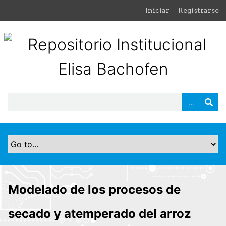
S
Iniciar
Registrarse
a
l
t
a
r
a
l
c
o
n
t
e
n
i
d
Modelado de los procesos de
o
p
secado y atemperado del arroz
r