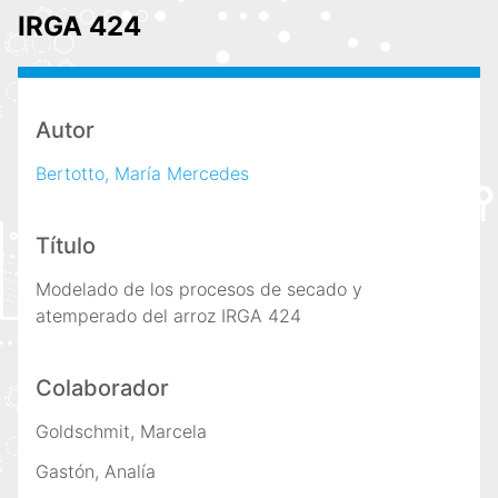
i
IRGA 424
n
c
i
p
Autor
a
Bertotto, María Mercedes
l
Título
Modelado de los procesos de secado y
atemperado del arroz IRGA 424
Colaborador
Goldschmit, Marcela
Gastón, Analía