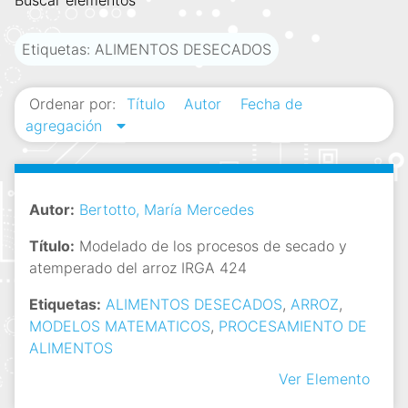
Buscar elementos
i
n
Etiquetas: ALIMENTOS DESECADOS
c
i
Ordenar por:
Título
Autor
Fecha de
p
agregación
a
l
Autor:
Bertotto, María Mercedes
Título:
Modelado de los procesos de secado y
atemperado del arroz IRGA 424
Etiquetas:
ALIMENTOS DESECADOS
,
ARROZ
,
MODELOS MATEMATICOS
,
PROCESAMIENTO DE
ALIMENTOS
Ver Elemento