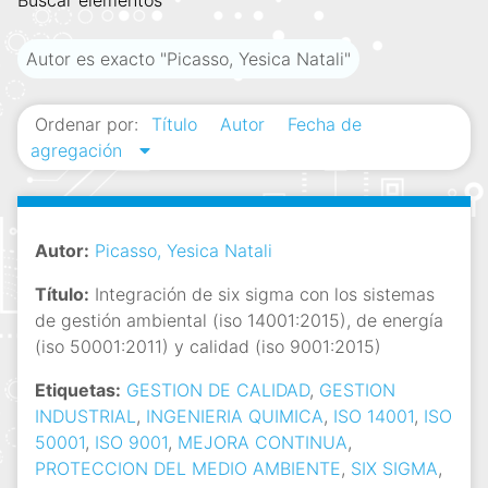
Buscar elementos
i
n
Autor es exacto "Picasso, Yesica Natali"
c
i
Ordenar por:
Título
Autor
Fecha de
p
agregación
a
l
Autor:
Picasso, Yesica Natali
Título:
Integración de six sigma con los sistemas
de gestión ambiental (iso 14001:2015), de energía
(iso 50001:2011) y calidad (iso 9001:2015)
Etiquetas:
GESTION DE CALIDAD
,
GESTION
INDUSTRIAL
,
INGENIERIA QUIMICA
,
ISO 14001
,
ISO
50001
,
ISO 9001
,
MEJORA CONTINUA
,
PROTECCION DEL MEDIO AMBIENTE
,
SIX SIGMA
,