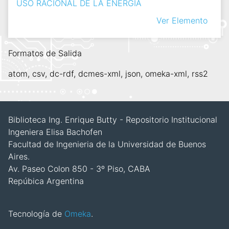
USO RACIONAL DE LA ENERGIA
Ver Elemento
Formatos de Salida
atom
,
csv
,
dc-rdf
,
dcmes-xml
,
json
,
omeka-xml
,
rss2
Biblioteca Ing. Enrique Butty - Repositorio Institucional
Ingeniera Elisa Bachofen
Facultad de Ingenieria de la Universidad de Buenos
Aires.
Av. Paseo Colon 850 - 3º Piso, CABA
Repúbica Argentina
Tecnología de
Omeka
.