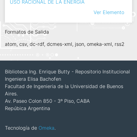
USO RACIONAL DE LA ENERGIA
Ver Elemento
Formatos de Salida
atom
,
csv
,
dc-rdf
,
dcmes-xml
,
json
,
omeka-xml
,
rss2
Biblioteca Ing. Enrique Butty - Repositorio Institucional
Ingeniera Elisa Bachofen
Facultad de Ingenieria de la Universidad de Buenos
Aires.
Av. Paseo Colon 850 - 3º Piso, CABA
Repúbica Argentina
Tecnología de
Omeka
.