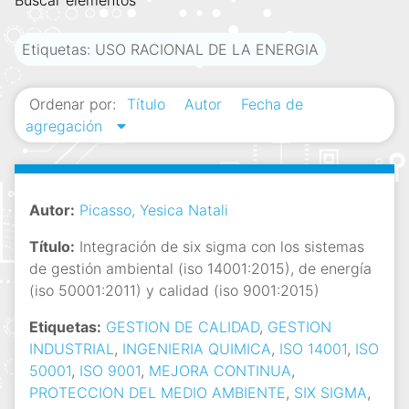
Buscar elementos
i
n
Etiquetas: USO RACIONAL DE LA ENERGIA
c
i
Ordenar por:
Título
Autor
Fecha de
p
agregación
a
l
Autor:
Picasso, Yesica Natali
Título:
Integración de six sigma con los sistemas
de gestión ambiental (iso 14001:2015), de energía
(iso 50001:2011) y calidad (iso 9001:2015)
Etiquetas:
GESTION DE CALIDAD
,
GESTION
INDUSTRIAL
,
INGENIERIA QUIMICA
,
ISO 14001
,
ISO
50001
,
ISO 9001
,
MEJORA CONTINUA
,
PROTECCION DEL MEDIO AMBIENTE
,
SIX SIGMA
,