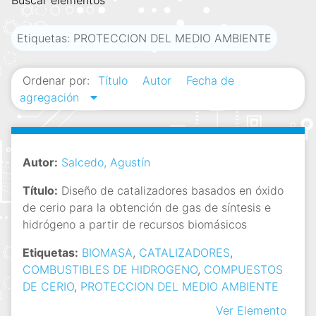
Buscar elementos
i
n
Etiquetas: PROTECCION DEL MEDIO AMBIENTE
c
i
Ordenar por:
Título
Autor
Fecha de
p
agregación
a
l
Autor:
Salcedo, Agustín
Título:
Diseño de catalizadores basados en óxido
de cerio para la obtención de gas de síntesis e
hidrógeno a partir de recursos biomásicos
Etiquetas:
BIOMASA
,
CATALIZADORES
,
COMBUSTIBLES DE HIDROGENO
,
COMPUESTOS
DE CERIO
,
PROTECCION DEL MEDIO AMBIENTE
Ver Elemento