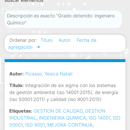
Buscar elementos
i
n
Descripción es exacto "Grado obtenido: Ingeniero
c
Químico"
i
p
Ordenar por:
Título
Autor
Fecha de
a
agregación
l
Autor:
Picasso, Yesica Natali
Título:
Integración de six sigma con los sistemas
de gestión ambiental (iso 14001:2015), de energía
(iso 50001:2011) y calidad (iso 9001:2015)
Etiquetas:
GESTION DE CALIDAD
,
GESTION
INDUSTRIAL
,
INGENIERIA QUIMICA
,
ISO 14001
,
ISO
50001
,
ISO 9001
,
MEJORA CONTINUA
,