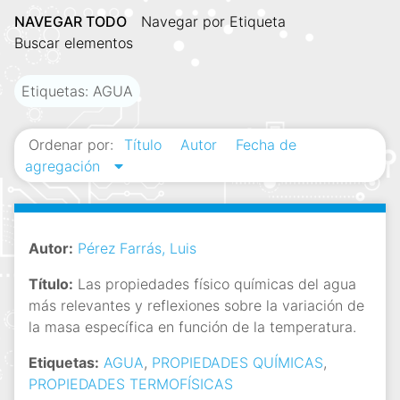
i
NAVEGAR TODO
Navegar por Etiqueta
n
Buscar elementos
c
i
Etiquetas: AGUA
p
a
Ordenar por:
Título
Autor
Fecha de
l
agregación
Autor:
Pérez Farrás, Luis
Título:
Las propiedades físico químicas del agua
más relevantes y reflexiones sobre la variación de
la masa específica en función de la temperatura.
Etiquetas:
AGUA
,
PROPIEDADES QUÍMICAS
,
PROPIEDADES TERMOFÍSICAS