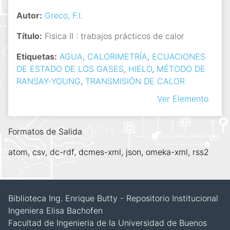
Autor:
Greco, F.I.
Título:
Fisica II : trabajos prácticos de calor
Etiquetas:
AGUA
,
CALORIMETRÍA
,
ECUACIONES
DE ESTADO DE LOS GASES
,
HIELO
,
MÉTODO DE
RANSAY-YOUNG
,
TRANSMISIÓN DE CALOR
Ver Elemento
Formatos de Salida
atom
,
csv
,
dc-rdf
,
dcmes-xml
,
json
,
omeka-xml
,
rss2
Biblioteca Ing. Enrique Butty - Repositorio Institucional
Ingeniera Elisa Bachofen
Facultad de Ingenieria de la Universidad de Buenos