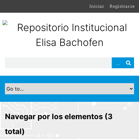
S
Iniciar
Registrarse
a
l
t
a
r
a
l
c
o
n
t
e
n
i
d
Navegar por los elementos (3
o
p
total)
r