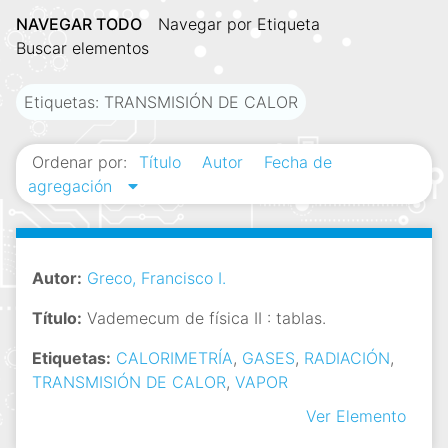
i
NAVEGAR TODO
Navegar por Etiqueta
n
Buscar elementos
c
i
Etiquetas: TRANSMISIÓN DE CALOR
p
a
Ordenar por:
Título
Autor
Fecha de
l
agregación
Autor:
Greco, Francisco I.
Título:
Vademecum de física II : tablas.
Etiquetas:
CALORIMETRÍA
,
GASES
,
RADIACIÓN
,
TRANSMISIÓN DE CALOR
,
VAPOR
Ver Elemento