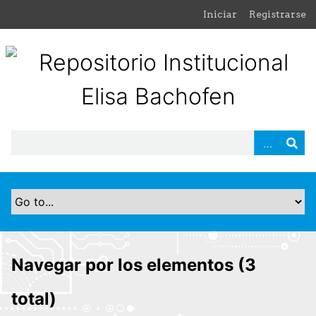
S
Iniciar
Registrarse
a
l
t
a
r
a
l
c
o
n
t
e
n
i
d
Navegar por los elementos (3
o
p
total)
r