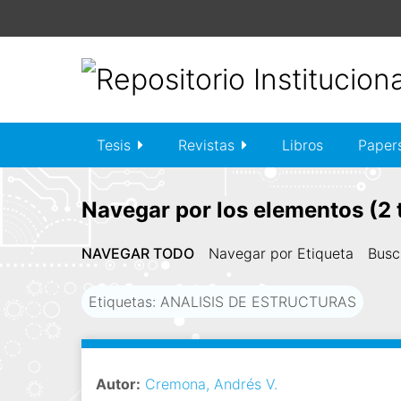
S
a
l
t
a
r
a
Tesis
Revistas
Libros
Paper
l
c
o
Navegar por los elementos (2 t
n
t
NAVEGAR TODO
Navegar por Etiqueta
Busc
e
n
Etiquetas: ANALISIS DE ESTRUCTURAS
i
d
o
p
Autor:
Cremona, Andrés V.
r