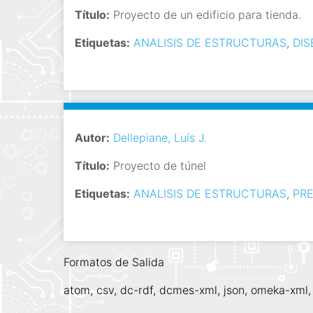
i
Título:
Proyecto de un edificio para tienda.
n
Etiquetas:
ANALISIS DE ESTRUCTURAS
,
DI
c
i
p
a
l
Autor:
Dellepiane, Luís J.
Título:
Proyecto de túnel
Etiquetas:
ANALISIS DE ESTRUCTURAS
,
PR
Formatos de Salida
atom
,
csv
,
dc-rdf
,
dcmes-xml
,
json
,
omeka-xml