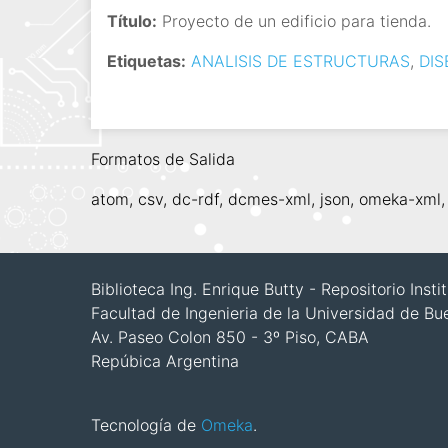
i
Título:
Proyecto de un edificio para tienda.
n
Etiquetas:
ANALISIS DE ESTRUCTURAS
,
DI
c
i
p
a
Formatos de Salida
l
atom
,
csv
,
dc-rdf
,
dcmes-xml
,
json
,
omeka-xml
Biblioteca Ing. Enrique Butty - Repositorio Inst
Facultad de Ingenieria de la Universidad de Bu
Av. Paseo Colon 850 - 3º Piso, CABA
Repúbica Argentina
Tecnología de
Omeka
.