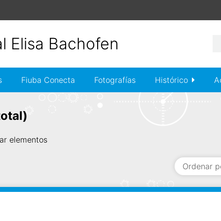
s
Fiuba Conecta
Fotografías
Histórico
A
otal)
ar elementos
Ordenar p