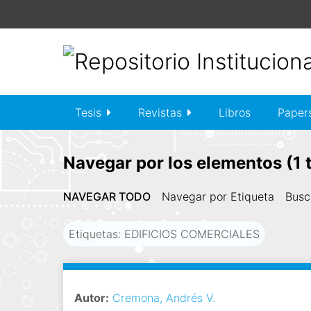
S
a
l
t
a
r
a
Tesis
Revistas
Libros
Paper
l
c
o
Navegar por los elementos (1 t
n
t
NAVEGAR TODO
Navegar por Etiqueta
Busc
e
n
Etiquetas: EDIFICIOS COMERCIALES
i
d
o
p
Autor:
Cremona, Andrés V.
r