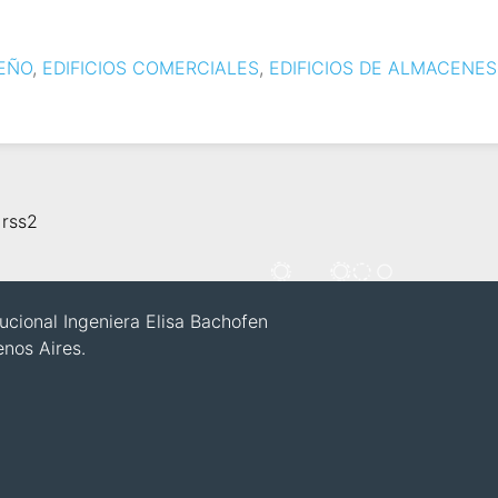
SEÑO
,
EDIFICIOS COMERCIALES
,
EDIFICIOS DE ALMACENES
,
rss2
itucional Ingeniera Elisa Bachofen
enos Aires.