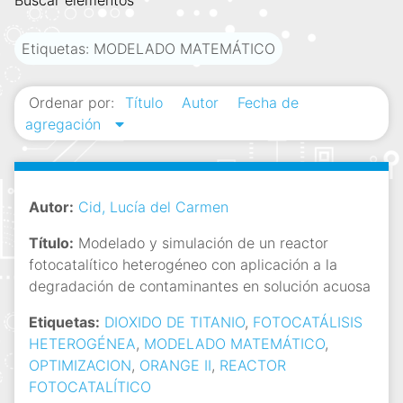
Buscar elementos
i
n
Etiquetas: MODELADO MATEMÁTICO
c
i
Ordenar por:
Título
Autor
Fecha de
p
agregación
a
l
Autor:
Cid, Lucía del Carmen
Título:
Modelado y simulación de un reactor
fotocatalítico heterogéneo con aplicación a la
degradación de contaminantes en solución acuosa
Etiquetas:
DIOXIDO DE TITANIO
,
FOTOCATÁLISIS
HETEROGÉNEA
,
MODELADO MATEMÁTICO
,
OPTIMIZACION
,
ORANGE II
,
REACTOR
FOTOCATALÍTICO