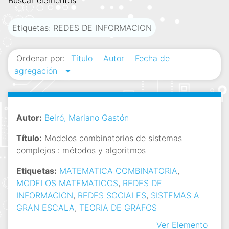
Buscar elementos
i
n
Etiquetas: REDES DE INFORMACION
c
i
Ordenar por:
Título
Autor
Fecha de
p
agregación
a
l
Autor:
Beiró, Mariano Gastón
Título:
Modelos combinatorios de sistemas
complejos : métodos y algoritmos
Etiquetas:
MATEMATICA COMBINATORIA
,
MODELOS MATEMATICOS
,
REDES DE
INFORMACION
,
REDES SOCIALES
,
SISTEMAS A
GRAN ESCALA
,
TEORIA DE GRAFOS
Ver Elemento